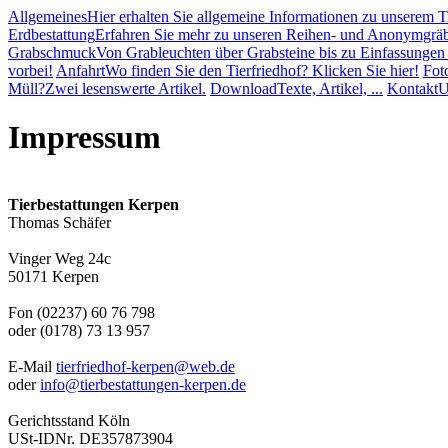
Allgemeines
Hier erhalten Sie allgemeine Informationen zu unserem T
Erdbestattung
Erfahren Sie mehr zu unseren Reihen- und Anonymgrä
Grabschmuck
Von Grableuchten über Grabsteine bis zu Einfassungen -
vorbei!
Anfahrt
Wo finden Sie den Tierfriedhof? Klicken Sie hier!
Fot
Müll?
Zwei lesenswerte Artikel.
Download
Texte, Artikel, ...
Kontakt
U
Impressum
Tierbestattungen Kerpen
Thomas Schäfer
Vinger Weg 24c
50171 Kerpen
Fon (02237) 60 76 798
oder (0178) 73 13 957
E-Mail
tierfriedhof-kerpen@web.de
oder
info@tierbestattungen-kerpen.de
Gerichtsstand Köln
USt-IDNr. DE357873904