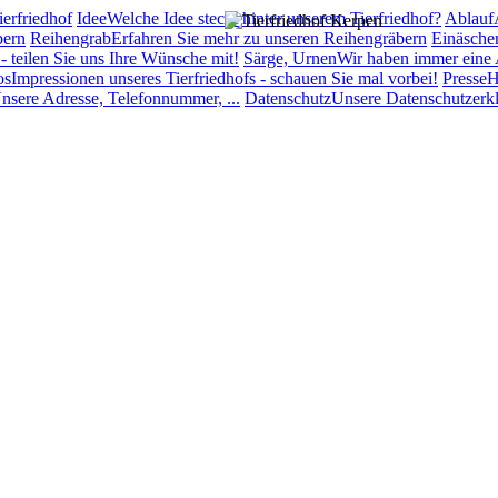
ierfriedhof
Idee
Welche Idee steckt hinter unserem Tierfriedhof?
Ablauf
bern
Reihengrab
Erfahren Sie mehr zu unseren Reihengräbern
Einäsche
 teilen Sie uns Ihre Wünsche mit!
Särge, Urnen
Wir haben immer eine 
os
Impressionen unseres Tierfriedhofs - schauen Sie mal vorbei!
Presse
H
nsere Adresse, Telefonnummer, ...
Datenschutz
Unsere Datenschutzerk